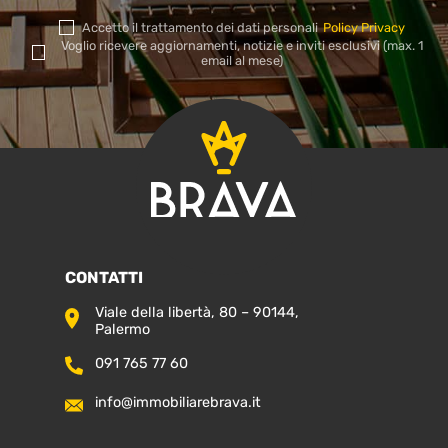
Accetto il trattamento dei dati personali
Policy Privacy
Si
Voglio ricevere aggiornamenti, notizie e inviti esclusivi (max. 1
prega
email al mese)
di
lasciare
vuoto
questo
campo.
CONTATTI
Viale della libertà, 80 – 90144,
Palermo
091 765 77 60
info@immobiliarebrava.it