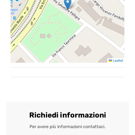
Home
Leaflet
Chi siamo
Il team
Formula BRAVA
Servizi per i clienti
Richiedi informazioni
Servizi per gli agenti
Per avere più informazioni contattaci.