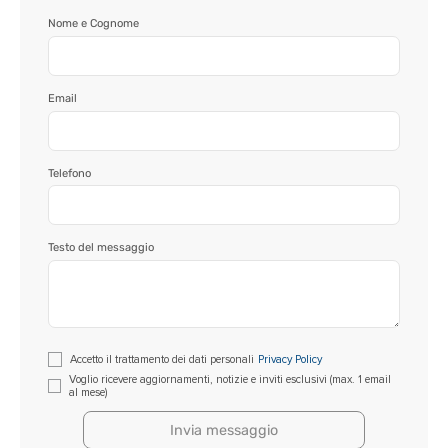
I nostri immobili
Nome e Cognome
Blog
Email
Contatti
Telefono
Testo del messaggio
Si
Accetto il trattamento dei dati personali
Privacy Policy
prega
Voglio ricevere aggiornamenti, notizie e inviti esclusivi (max. 1 email
al mese)
di
lasciare
vuoto