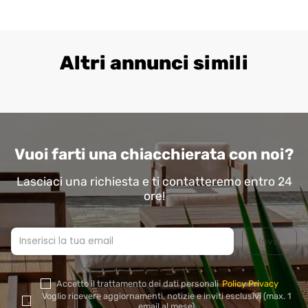
Altri annunci simili
Vuoi farti una chiacchierata con noi?
Lasciaci una richiesta e ti contatteremo entro 24
ore!
Accetto il trattamento dei dati personali
Policy Privacy
Si
Voglio ricevere aggiornamenti, notizie e inviti esclusivi (max. 1
prega
email al mese)