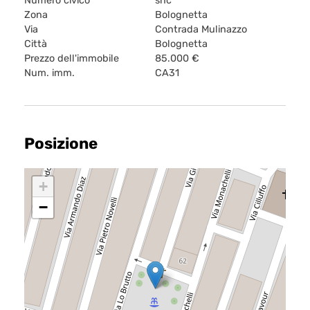
Numero civico
snc
Zona
Bolognetta
Via
Contrada Mulinazzo
Città
Bolognetta
Prezzo dell'immobile
85.000 €
Num. imm.
CA31
Posizione
+
−