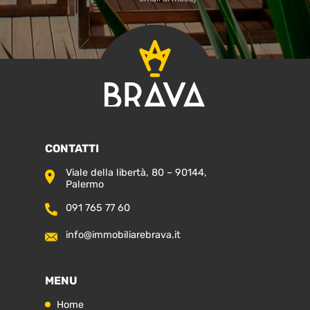
di
lasciare
vuoto
questo
campo.
CONTATTI
Viale della libertà, 80 – 90144,
Palermo
091 765 77 60
info@immobiliarebrava.it
MENU
Home