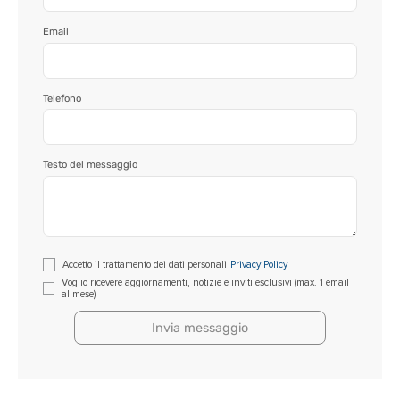
Blog
Email
Contatti
Telefono
Testo del messaggio
Si
Accetto il trattamento dei dati personali
Privacy Policy
prega
Voglio ricevere aggiornamenti, notizie e inviti esclusivi (max. 1 email
al mese)
di
lasciare
vuoto
questo
campo.