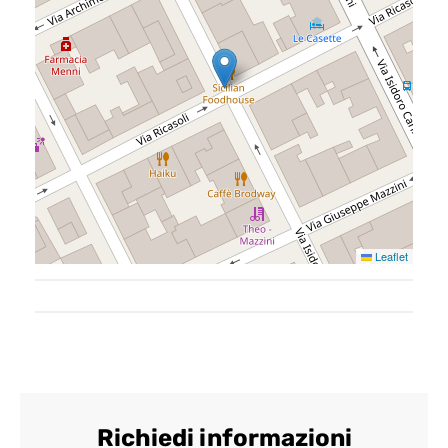
Chi siamo
Il team
Formula BRAVA
Servizi per i clienti
Servizi per gli agenti
Leaflet
I nostri immobili
Blog
Contatti
Richiedi informazioni