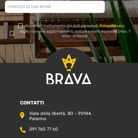
Accetto il trattamento dei dati personali
Policy Privacy
Si
Voglio ricevere aggiornamenti, notizie e inviti esclusivi (max. 1
prega
email al mese)
di
lasciare
vuoto
questo
campo.
CONTATTI
Viale della libertà, 80 – 90144,
Palermo
091 765 77 60