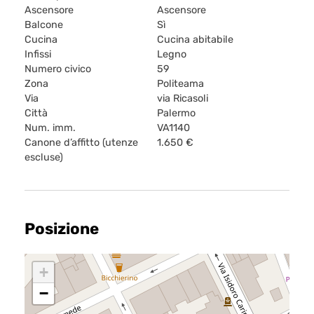
Ascensore
Ascensore
Balcone
Sì
Cucina
Cucina abitabile
Infissi
Legno
Numero civico
59
Zona
Politeama
Via
via Ricasoli
Città
Palermo
Num. imm.
VA1140
Canone d’affitto (utenze
1.650 €
escluse)
Posizione
+
−
Home