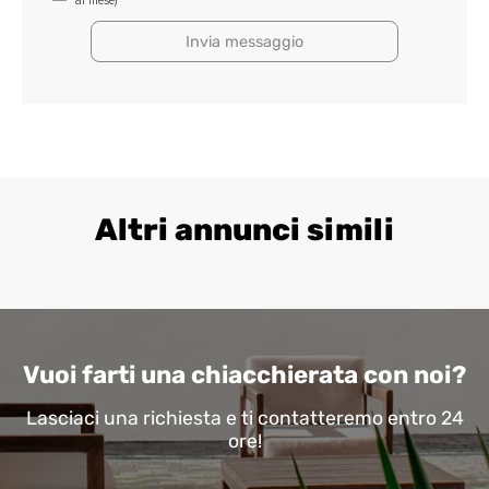
al mese)
di
lasciare
vuoto
questo
campo.
Altri annunci simili
Vuoi farti una chiacchierata con noi?
Lasciaci una richiesta e ti contatteremo entro 24
ore!