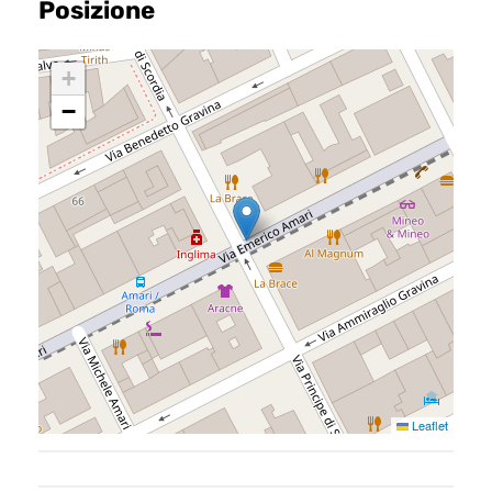
Posizione
Home
+
Chi siamo
−
Il team
Formula BRAVA
Servizi per i clienti
Servizi per gli agenti
I nostri immobili
Blog
Leaflet
Contatti