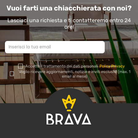
Vuoi farti una chiacchierata con noi?
Lasciaci una richiesta e ti contatteremo entro 24
ore!
Accetto il trattamento dei dati personali
Policy Privacy
Si
Voglio ricevere aggiornamenti, notizie e inviti esclusivi (max. 1
prega
email al mese)
di
lasciare
vuoto
questo
campo.