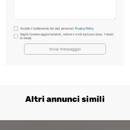
Si
Accetto il trattamento dei dati personali
Privacy Policy
prega
Voglio ricevere aggiornamenti, notizie e inviti esclusivi (max. 1 email
al mese)
di
lasciare
vuoto
questo
campo.
Altri annunci simili