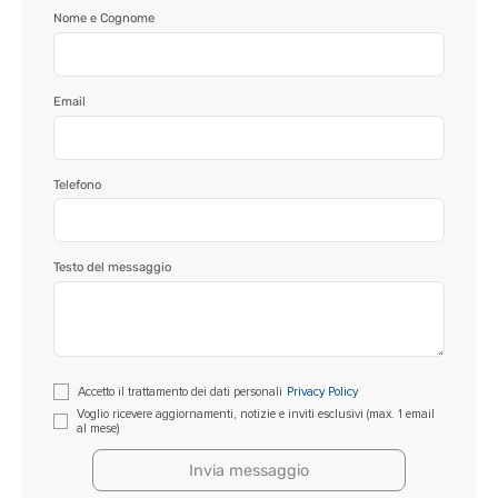
Nome e Cognome
Email
Telefono
Testo del messaggio
Si
Accetto il trattamento dei dati personali
Privacy Policy
prega
Voglio ricevere aggiornamenti, notizie e inviti esclusivi (max. 1 email
al mese)
di
lasciare
vuoto