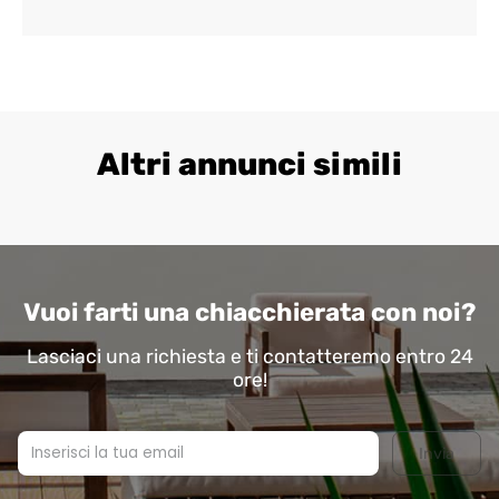
questo
campo.
Altri annunci simili
Vuoi farti una chiacchierata con noi?
Lasciaci una richiesta e ti contatteremo entro 24
ore!