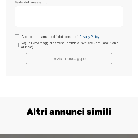
Testo del messaggio
Si
Accetto il trattamento dei dati personali
Privacy Policy
prega
Voglio ricevere aggiornamenti, notizie e inviti esclusivi (max. 1 email
al mese)
di
lasciare
vuoto
questo
campo.
Altri annunci simili