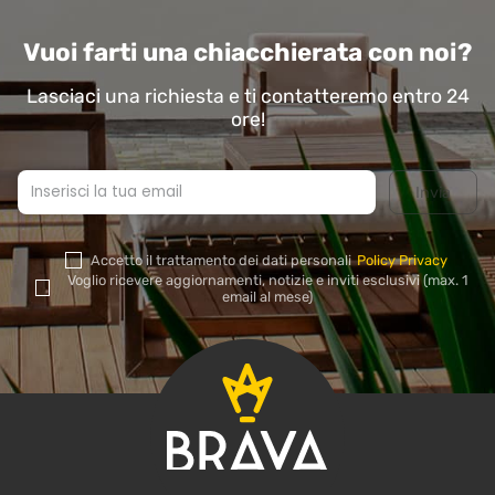
Vuoi farti una chiacchierata con noi?
Lasciaci una richiesta e ti contatteremo entro 24
ore!
Accetto il trattamento dei dati personali
Policy Privacy
Si
Voglio ricevere aggiornamenti, notizie e inviti esclusivi (max. 1
prega
email al mese)
di
lasciare
vuoto
questo
campo.