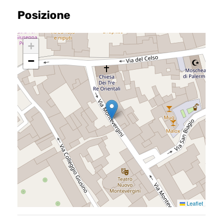
Posizione
Home
+
Chi siamo
−
Il team
Formula BRAVA
Servizi per i clienti
Servizi per gli agenti
I nostri immobili
Blog
Leaflet
Contatti