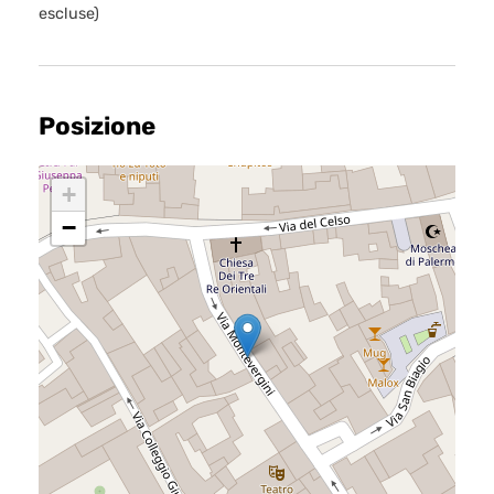
escluse)
Home
Posizione
Chi siamo
+
Il team
−
Formula BRAVA
Servizi per i clienti
Servizi per gli agenti
I nostri immobili
Blog