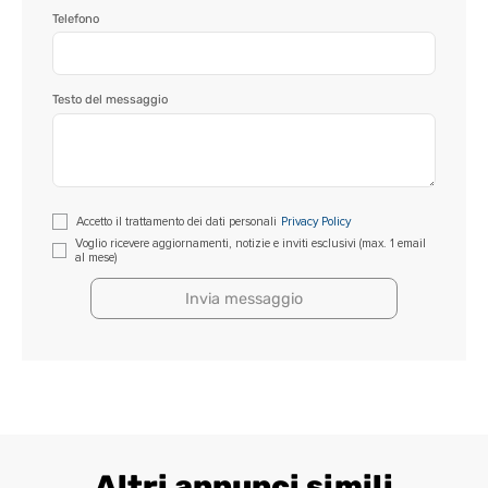
Telefono
Testo del messaggio
Si
Accetto il trattamento dei dati personali
Privacy Policy
prega
Voglio ricevere aggiornamenti, notizie e inviti esclusivi (max. 1 email
al mese)
di
lasciare
vuoto
questo
campo.
Altri annunci simili