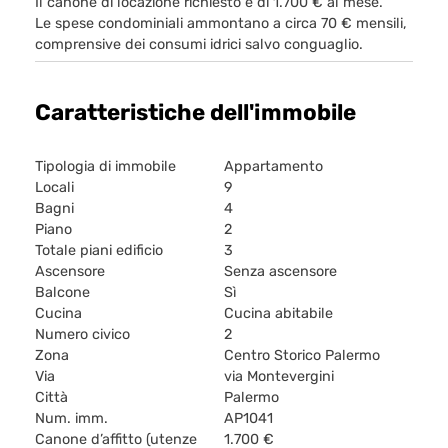
Il canone di locazione richiesto è di 1.700 € al mese.
Le spese condominiali ammontano a circa 70 € mensili,
comprensive dei consumi idrici salvo conguaglio.
Caratteristiche dell'immobile
Tipologia di immobile
Appartamento
Locali
9
Bagni
4
Piano
2
Totale piani edificio
3
Ascensore
Senza ascensore
Balcone
Sì
Cucina
Cucina abitabile
Numero civico
2
Zona
Centro Storico Palermo
Via
via Montevergini
Città
Palermo
Num. imm.
AP1041
Canone d’affitto (utenze
1.700 €