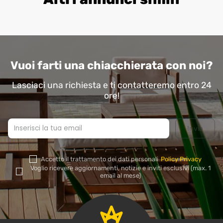
Vuoi farti una chiacchierata con noi?
Lasciaci una richiesta e ti contatteremo entro 24
ore!
Accetto il trattamento dei dati personali
Policy Privacy
Si
Voglio ricevere aggiornamenti, notizie e inviti esclusivi (max. 1
prega
email al mese)
di
lasciare
vuoto
questo
campo.