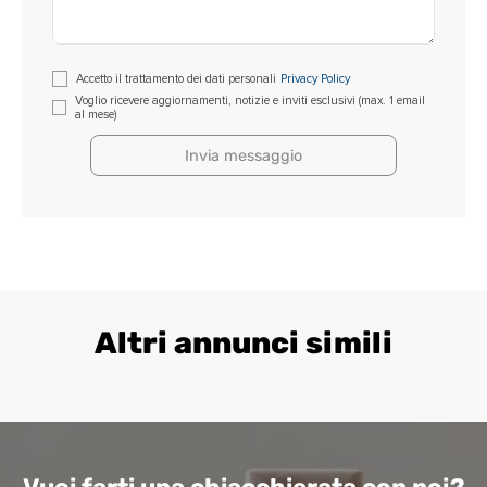
Si
Accetto il trattamento dei dati personali
Privacy Policy
prega
Voglio ricevere aggiornamenti, notizie e inviti esclusivi (max. 1 email
al mese)
di
lasciare
vuoto
questo
campo.
Altri annunci simili