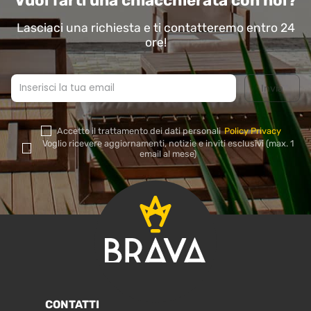
Vuoi farti una chiacchierata con noi?
Lasciaci una richiesta e ti contatteremo entro 24
ore!
Accetto il trattamento dei dati personali
Policy Privacy
Si
Voglio ricevere aggiornamenti, notizie e inviti esclusivi (max. 1
prega
email al mese)
di
lasciare
vuoto
questo
campo.
CONTATTI