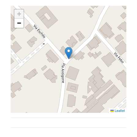
Home
+
−
Chi siamo
Il team
Formula BRAVA
Servizi per i clienti
Servizi per gli agenti
I nostri immobili
Leaflet
Blog
Contatti