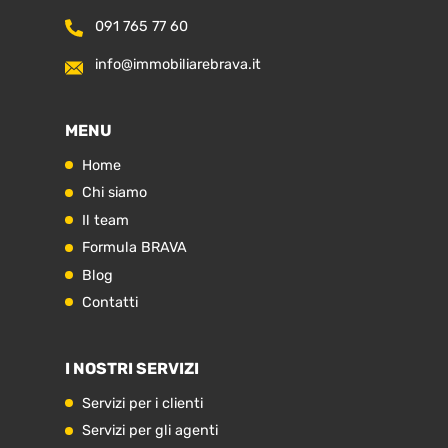
Home
091 765 77 60
Chi siamo
info@immobiliarebrava.it
Il team
MENU
Formula BRAVA
Home
Chi siamo
Servizi per i clienti
Il team
Servizi per gli agenti
Formula BRAVA
Blog
I nostri immobili
Contatti
Blog
I NOSTRI SERVIZI
Contatti
Servizi per i clienti
Servizi per gli agenti