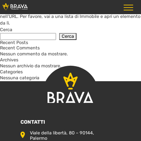
Hai aperto la pagina di dettaglio, ma non sappiamo quale
Immobile mostrarti perché non è presente alcun ID Immobile
nell'URL. Per favore, vai a una lista di Immobile e apri un elemento
da lì.
Cerca
Cerca
Recent Posts
Recent Comments
Nessun commento da mostrare.
Archives
Nessun archivio da mostrare.
Categories
Nessuna categoria
CONTATTI
Viale della libertà, 80 – 90144,
Palermo